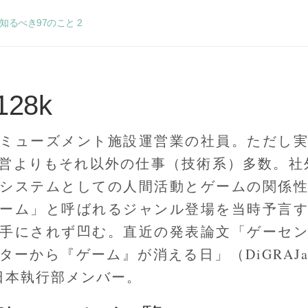
るべき97のこと 2
128k
ミューズメント施設運営業の社員。ただし
営よりもそれ以外の仕事（技術系）多数。社外
システムとしての人間活動とゲームの関係
ーム」と呼ばれるジャンル登場を当時予言
手にされず凹む。直近の発表論文「ゲーセ
ーから『ゲーム』が消える日」（DiGRAJapa
A日本執行部メンバー。