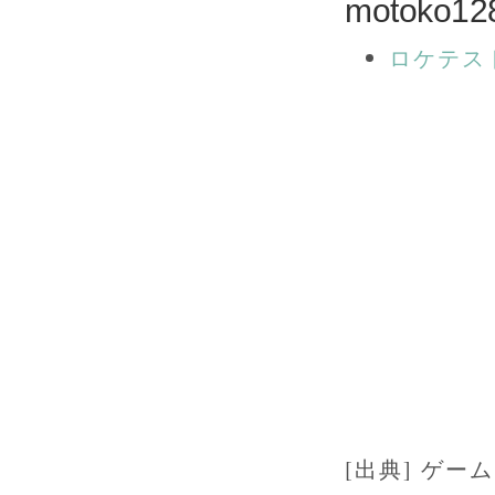
motoko
ロケテス
[出典] ゲー