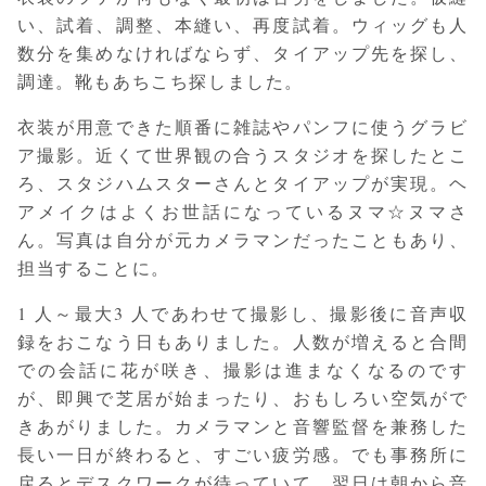
い、試着、調整、本縫い、再度試着。ウィッグも人
数分を集めなければならず、タイアップ先を探し、
調達。靴もあちこち探しました。
衣装が用意できた順番に雑誌やパンフに使うグラビ
ア撮影。近くて世界観の合うスタジオを探したとこ
ろ、スタジハムスターさんとタイアップが実現。ヘ
アメイクはよくお世話になっているヌマ☆ヌマさ
ん。写真は自分が元カメラマンだったこともあり、
担当することに。
1 人～最大3 人であわせて撮影し、撮影後に音声収
録をおこなう日もありました。人数が増えると合間
での会話に花が咲き、撮影は進まなくなるのです
が、即興で芝居が始まったり、おもしろい空気がで
きあがりました。カメラマンと音響監督を兼務した
長い一日が終わると、すごい疲労感。でも事務所に
戻るとデスクワークが待っていて、翌日は朝から音