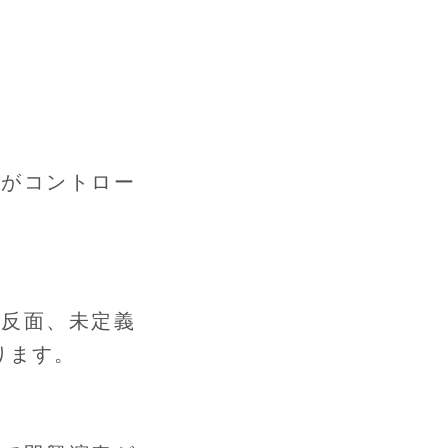
ーがコントロー
。
る反面、未定義
ります。