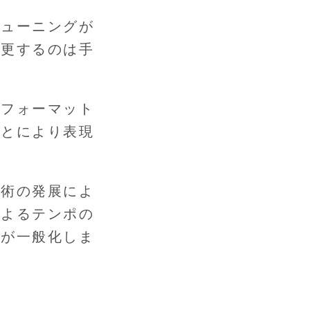
チューニングが
変更するのは手
をフォーマット
ことにより表現
技術の発展によ
によるテンポの
有が一般化しま