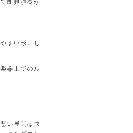
して即興演奏が
しやすい形にし
い楽器上でのル
の悪い展開は快